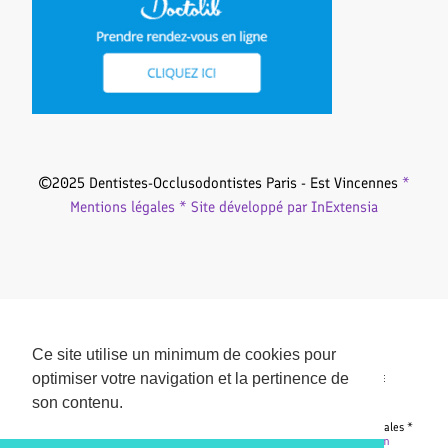
©2025 Dentistes-Occlusodontistes Paris - Est Vincennes
*
Mentions légales *
Site développé par InExtensia
ARTICLES RÉCENTS :
Ce site utilise un minimum de cookies pour
Ce site utilise un minimum de cookies pour
OCCLUSION, DENTS : CAUSES DES DOULEURS CHRONIQUES ?
optimiser votre navigation et la pertinence de
optimiser votre navigation et la pertinence de
CONSULTER UN DENTISTE OCCLUSODONTISTE, SPÉCIALISTE DE
L’OCCLUSODONTIE FONCTIONNELLE
son contenu.
son contenu.
©2025 Dentistes-Occlusodontistes Paris - Est Vincennes * Mentions légales *
Site développé par InExtensia
Pin Blossom | Développé par
Blossom