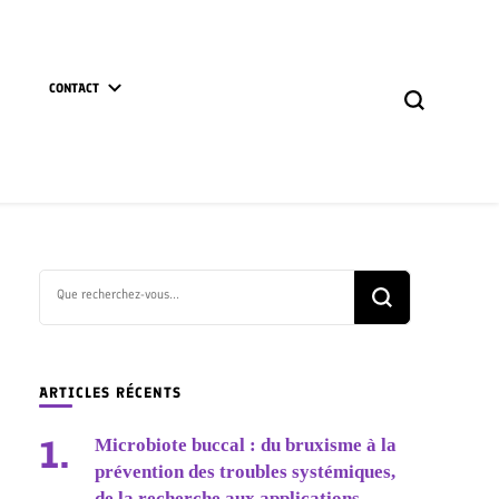
CONTACT
Vous
recherchiez
quelque
chose ?
ARTICLES RÉCENTS
Microbiote buccal : du bruxisme à la
prévention des troubles systémiques,
de la recherche aux applications