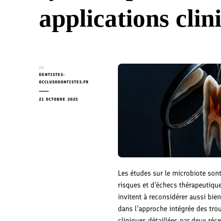
applications clin
par
DENTISTES-
OCCLUSODONTISTES.FR
21 OCTOBRE 2025
Les études sur le microbiote son
risques et d’échecs thérapeutiq
invitent à reconsidérer aussi bi
dans l’approche intégrée des tro
cliniques détaillées par deux ré