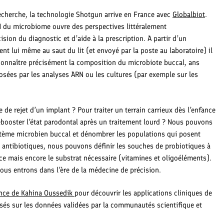
cherche, la technologie Shotgun arrive en France avec
Globalbiot
.
 du microbiome ouvre des perspectives littéralement
sion du diagnostic et d’aide à la prescription. A partir d’un
ent lui même au saut du lit (et envoyé par la poste au laboratoire) il
connaître précisément la composition du microbiote buccal, ans
osées par les analyses ARN ou les cultures (par exemple sur les
 de rejet d’un implant ? Pour traiter un terrain carrieux dès l’enfance
rebooster l’état parodontal après un traitement lourd ? Nous pouvons
stème microbien buccal et dénombrer les populations qui posent
 antibiotiques, nous pouvons définir les souches de probiotiques à
cace mais encore le substrat nécessaire (vitamines et oligoéléments).
nous entrons dans l’ère de la médecine de précision.
nce de Kahina Oussedik
pour découvrir les applications cliniques de
sés sur les données validées par la communautés scientifique et