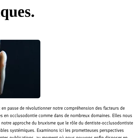
iques.
t en passe de révolutionner notre compréhension des facteurs de
ues en occlusodontie comme dans de nombreux domaines. Elles nous
en notre approche du bruxisme que le rôle du dentiste-occlusodontiste
ubles systémiques. Examinons ici les prometteuses perspectives
centes publications, au moment où nous pouvons enfin disposer en