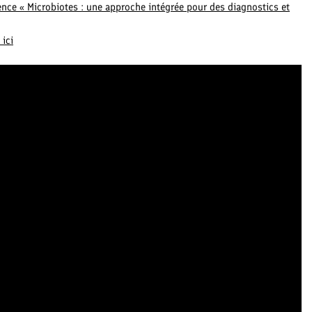
nce « Microbiotes : une approche intégrée pour des diagnostics et
 ici