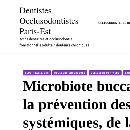
Dentistes
Occlusodontistes
OCCLUSODONTIE & D
Paris-Est
soins dentaires et occlusodontie
fonctionnelle adulte / douleurs chroniques
BLOG PRATICIENS
DOULEURS CHRONIQUES
OCCLUSION DENTAIRE
SAN
Microbiote bucca
la prévention des
systémiques, de 