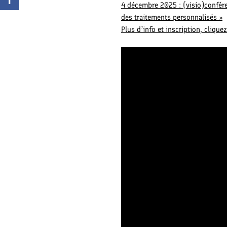
4 décembre 2025 : (visio)confére
des traitements personnalisés »
Plus d’info et inscription, cliquez