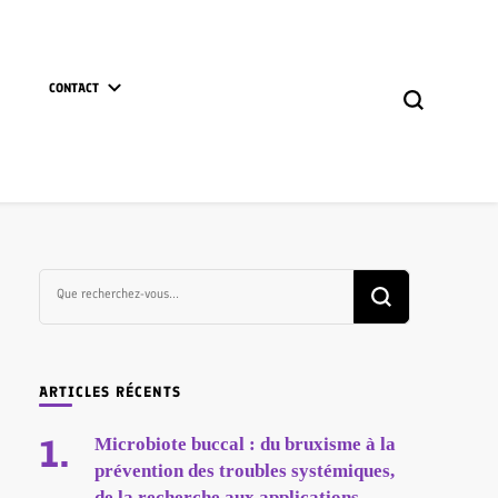
CONTACT
Vous
recherchiez
quelque
chose ?
ARTICLES RÉCENTS
Microbiote buccal : du bruxisme à la
prévention des troubles systémiques,
de la recherche aux applications