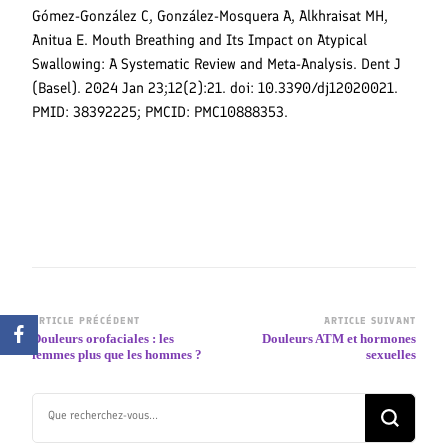
Gómez-González C, González-Mosquera A, Alkhraisat MH,
Anitua E. Mouth Breathing and Its Impact on Atypical
Swallowing: A Systematic Review and Meta-Analysis. Dent J
(Basel). 2024 Jan 23;12(2):21. doi: 10.3390/dj12020021.
PMID: 38392225; PMCID: PMC10888353.
Navigation
ARTICLE PRÉCÉDENT
ARTICLE SUIVANT
Douleurs orofaciales : les
Douleurs ATM et hormones
d’article
femmes plus que les hommes ?
sexuelles
Vous
recherchiez