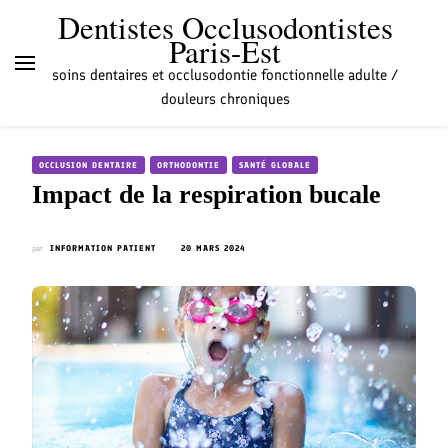
Dentistes Occlusodontistes
Paris-Est
soins dentaires et occlusodontie fonctionnelle adulte /
douleurs chroniques
OCCLUSION DENTAIRE
ORTHODONTIE
SANTÉ GLOBALE
Impact de la respiration bucale
par
INFORMATION PATIENT
20 MARS 2024