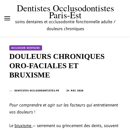
Dentistes Occlusodontistes
Paris-Est
soins dentaires et occlusodontie fonctionnelle adulte /
douleurs chroniques
OCCLUSION DENTAIRE
DOULEURS CHRONIQUES
ORO-FACIALES ET
BRUXISME
par
DENTISTES-OCCLUSODONTISTES.FR
24 MAI 2020
Pour comprendre et agir sur les facteurs qui entretiennent
vos douleurs
!
Le
bruxisme
— serrement ou grincement des dents, souvent