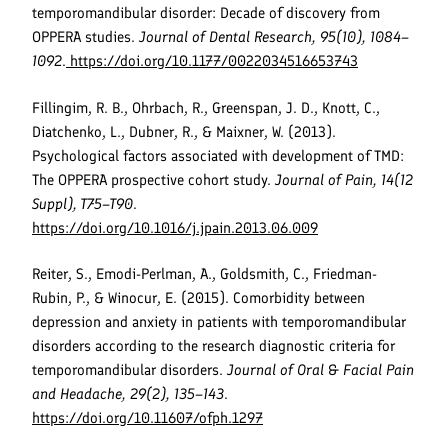
temporomandibular disorder: Decade of discovery from
OPPERA studies.
Journal of Dental Research, 95(10), 1084–
1092
.
https://doi.org/10.1177/0022034516653743
Fillingim, R. B., Ohrbach, R., Greenspan, J. D., Knott, C.,
Diatchenko, L., Dubner, R., & Maixner, W. (2013).
Psychological factors associated with development of TMD:
The OPPERA prospective cohort study.
Journal of Pain, 14(12
Suppl), T75–T90
.
https://doi.org/10.1016/j.jpain.2013.06.009
Reiter, S., Emodi-Perlman, A., Goldsmith, C., Friedman-
Rubin, P., & Winocur, E. (2015). Comorbidity between
depression and anxiety in patients with temporomandibular
disorders according to the research diagnostic criteria for
temporomandibular disorders.
Journal of Oral & Facial Pain
and Headache, 29(2), 135–143
.
https://doi.org/10.11607/ofph.1297