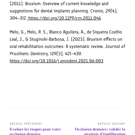
(2011). Bruxism: Overview of current knowledge and
suggestions for dental implants planning.
Cranio, 29(4),
304–312
.
https://doi.org/10.1179/crn.2011.046
Melo, G., Melo, R. S., Blanco Aguilera, A., de Siqueira Coelho
Leal, J., & Stuginski-Barbosa, J. (2023). Bruxism effects on
oral rehabilitation outcomes: A systematic review.
Journal of
Prosthetic Dentistry, 129(3), 421–430
.
https://doi.org/10.1016/j.prosdent.2021.06.003
Navigation
ARTICLE PRÉCÉDENT
ARTICLE SUIVANT
Evaluez les risques pour votre
Occlusion dentaire: valider la
d’article
occlusion dentaire
stratégie d’équilibration