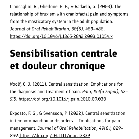
Ciancaglini, R., Gherlone, E. F., & Radaelli, G. (2003). The
relationship of bruxism with craniofacial pain and symptoms
from the masticatory system in the adult population.
Journal of Oral Rehabilitation, 30(5), 483–488
.
https://doi.org/10.1046/j.1365-2842.2003.01054.x
Sensibilisation centrale
et douleur chronique
Woolf, C. J. (2011). Central sensitization: Implications for
the diagnosis and treatment of pain.
Pain, 152(3 Suppl), S2–
S15
.
https://doi.org/10.1016/j.pain.2010.09.030
Exposto, F. G., & Svensson, P. (2022). Central sensitization
in temporomandibular disorders — Implications for pain
management.
Journal of Oral Rehabilitation, 49(8), 829–
839
.
https://doi.org/10.1111/joor.13339