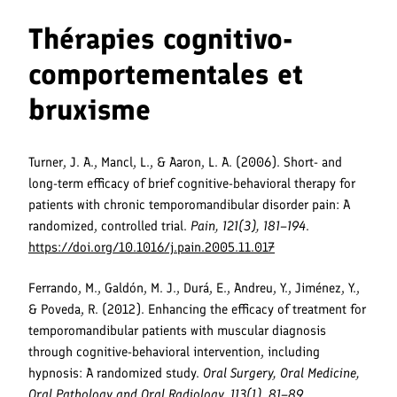
Thérapies cognitivo-
comportementales et
bruxisme
Turner, J. A., Mancl, L., & Aaron, L. A. (2006). Short- and
long-term efficacy of brief cognitive-behavioral therapy for
patients with chronic temporomandibular disorder pain: A
randomized, controlled trial.
Pain, 121(3), 181–194
.
https://doi.org/10.1016/j.pain.2005.11.017
Ferrando, M., Galdón, M. J., Durá, E., Andreu, Y., Jiménez, Y.,
& Poveda, R. (2012). Enhancing the efficacy of treatment for
temporomandibular patients with muscular diagnosis
through cognitive-behavioral intervention, including
hypnosis: A randomized study.
Oral Surgery, Oral Medicine,
Oral Pathology and Oral Radiology, 113(1), 81–89
.