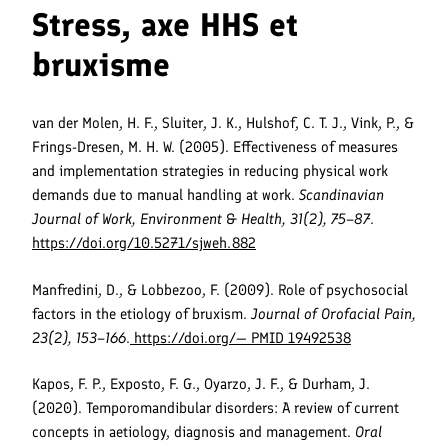
Stress, axe HHS et
bruxisme
van der Molen, H. F., Sluiter, J. K., Hulshof, C. T. J., Vink, P., &
Frings-Dresen, M. H. W. (2005). Effectiveness of measures
and implementation strategies in reducing physical work
demands due to manual handling at work.
Scandinavian
Journal of Work, Environment & Health, 31(2), 75–87
.
https://doi.org/10.5271/sjweh.882
Manfredini, D., & Lobbezoo, F. (2009). Role of psychosocial
factors in the etiology of bruxism.
Journal of Orofacial Pain,
23(2), 153–166
.
https://doi.org/— PMID 19492538
Kapos, F. P., Exposto, F. G., Oyarzo, J. F., & Durham, J.
(2020). Temporomandibular disorders: A review of current
concepts in aetiology, diagnosis and management.
Oral