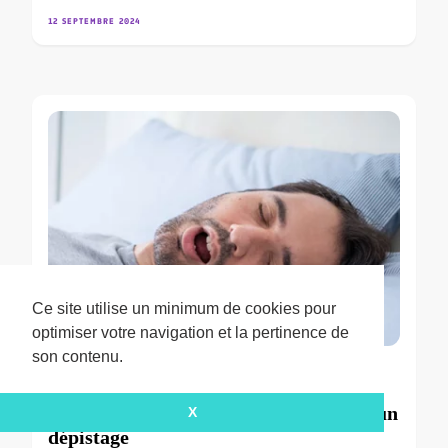
12 SEPTEMBRE 2024
Ce site utilise un minimum de cookies pour
Ce site utilise un minimum de cookies pour
optimiser votre navigation et la pertinence de
optimiser votre navigation et la pertinence de
son contenu.
son contenu.
BLOG PRATICIENS
OCCLUSION DENTAIRE
SANTÉ GLOBALE
Bruxisme et apnées du sommeil, pour un
X
X
dépistage