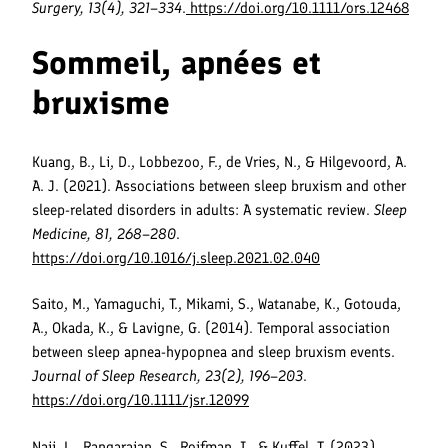
Surgery, 13(4), 321–334
.
https://doi.org/10.1111/ors.12468
Sommeil, apnées et
bruxisme
Kuang, B., Li, D., Lobbezoo, F., de Vries, N., & Hilgevoord, A.
A. J. (2021). Associations between sleep bruxism and other
sleep-related disorders in adults: A systematic review.
Sleep
Medicine, 81, 268–280
.
https://doi.org/10.1016/j.sleep.2021.02.040
Saito, M., Yamaguchi, T., Mikami, S., Watanabe, K., Gotouda,
A., Okada, K., & Lavigne, G. (2014). Temporal association
between sleep apnea-hypopnea and sleep bruxism events.
Journal of Sleep Research, 23(2), 196–203
.
https://doi.org/10.1111/jsr.12099
Naji, L., Rangarajan, S., Roifman, I., & Kuffel, T. (2023).