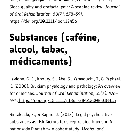
Sleep quality and orofacial pain: A scoping review.
Journal
of Oral Rehabilitation, 50(7), 578–591
.
https://doi.org/10.1111/joor.13456
Substances (caféine,
alcool, tabac,
médicaments)
Lavigne, G. J., Khoury, S., Abe, S., Yamaguchi, T., & Raphael,
K. (2008). Bruxism physiology and pathology: An overview
for clinicians.
Journal of Oral Rehabilitation, 35(7), 476–
494
.
https://doi.org/10.1111/j.1365-2842.2008.01881.x
Rintakoski, K., & Kaprio, J. (2013). Legal psychoactive
substances as risk factors for sleep-related bruxism: A
nationwide Finnish twin cohort study.
Alcohol and